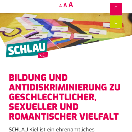
Decrease
Reset
Increase
A
A
A
font
font
size.
font
size.
size.
BILDUNG UND
ANTIDISKRIMINIERUNG ZU
GESCHLECHTLICHER,
SEXUELLER UND
ROMANTISCHER VIELFALT
SCHLAU Kiel ist ein ehrenamtliches