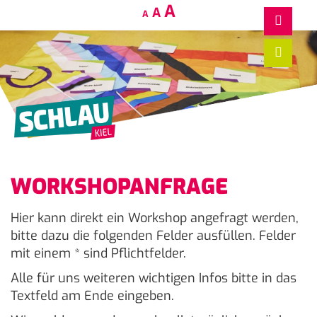
Decrease
Reset
Increase
A
A
A
font
font
size.
font
size.
size.
WORKSHOPANFRAGE
Hier kann direkt ein Workshop angefragt werden,
bitte dazu die folgenden Felder ausfüllen. Felder
mit einem * sind Pflichtfelder.
Alle für uns weiteren wichtigen Infos bitte in das
Textfeld am Ende eingeben.