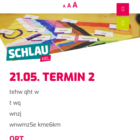
Decrease
Reset
Increase
A
A
A
font
font
size.
font
size.
size.
21.05. TERMIN 2
tehw qht w
t wq
wnzj
wnwmz5e kme6km
ORT