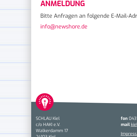
ANMELDUNG
Bitte Anfragen an folgende E-Mail-Ad
info@newshore.de
SCHLAU Kiel
fon
0431
c/o HAKI e.V.
mail
kie
Walkerdamm 17
Impres
24103 Kiel