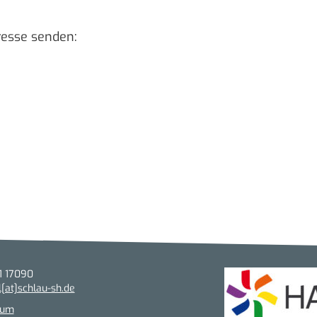
resse senden:
 17090
l[at]schlau-sh.de
sum