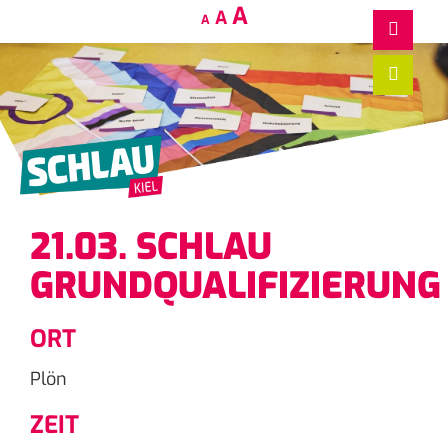
Decrease
Reset
Increase
A
A
A
font
font
size.
font
size.
size.
21.03. SCHLAU
GRUNDQUALIFIZIERUNG
ORT
Plön
ZEIT