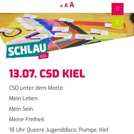
Decrease
Reset
Increase
A
A
A
font
font
size.
font
size.
size.
13.07. CSD KIEL
CSD unter dem Motto:
Mein Leben.
Mein Sein.
Meine Freiheit.
18 Uhr Queere Jugenddisco, Pumpe, Kiel